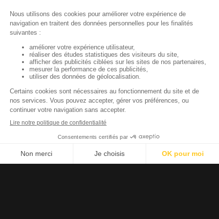
Échangeons pour créer une valeur durable
La
donnée,
un
actif
de
décision
avant
d’être
un
sujet
technique