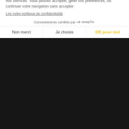
Échangeons pour créer une valeur durable
Partagez-vous
nos
convictions
?
Pour nous, les étiquettes comptent peu. Que vous soyez
expert.e ultra-spécialisé.e ou hybride, l’essentiel est que
chacun prenne du plaisir dans ses projets et réponde aux
enjeux terrain.
« You build it, you run it ». Pour nous, le «
DevOps
n’est pas
une équipe dédiée, c’est une responsabilité collective. Il est
important de tous travailler main dans la main : nos dev’
assument la responsabilité de leurs applications en production.
Nos Ops ne portent pas seuls la fiabilité des applis et