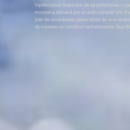
l’optimisation financière de sa plateforme, Logi
mission a démarré par un audit complet afin d’ide
plan de remédiation global allant de la re-archi
du maintien en condition opérationnelle (Run/