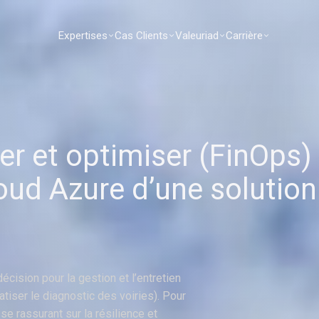
Expertises
Cas Clients
Valeuriad
Carrière
er
et
optimiser
(FinOps)
oud
Azure
d’une
solution
décision pour la gestion et l’entretien
atiser le diagnostic des voiries). Pour
e rassurant sur la résilience et