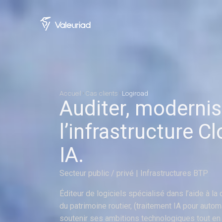
Aller au contenu
Accueil
Cas clients
Logiroad
Auditer,
modernis
l’infrastructure
Cl
IA.
Secteur public / privé | Infrastructures BTP
Éditeur de logiciels spécialisé dans l’aide à la 
du patrimoine routier, (traitement IA pour autom
soutenir ses ambitions technologiques tout en s